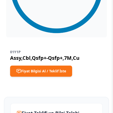
01Y1P
Assy,Cbl,Qsfp+-Qsfp+,7M,Cu
Fiyat Bilgisi Al / Teklif İste