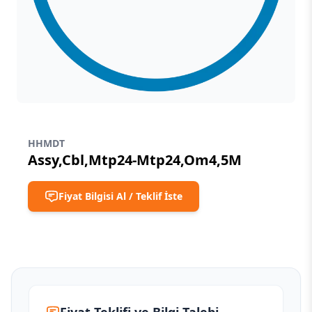
HHMDT
Assy,Cbl,Mtp24-Mtp24,Om4,5M
Fiyat Bilgisi Al / Teklif İste