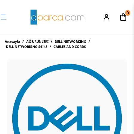
0
Anasayfa
/
AĞ ÜRÜNLERİ
/
DELL NETWORKING
/
DELL NETWORKING S4148
/
CABLES AND CORDS