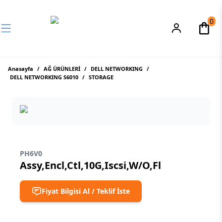
0
Anasayfa
/
AĞ ÜRÜNLERİ
/
DELL NETWORKING
/
DELL NETWORKING S6010
/
STORAGE
PH6V0
Assy,Encl,Ctl,10G,Iscsi,W/O,Fl
Fiyat Bilgisi Al / Teklif İste