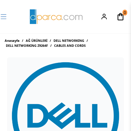
0
Anasayfa
/
AĞ ÜRÜNLERİ
/
DELL NETWORKING
/
DELL NETWORKING Z9264F
/
CABLES AND CORDS