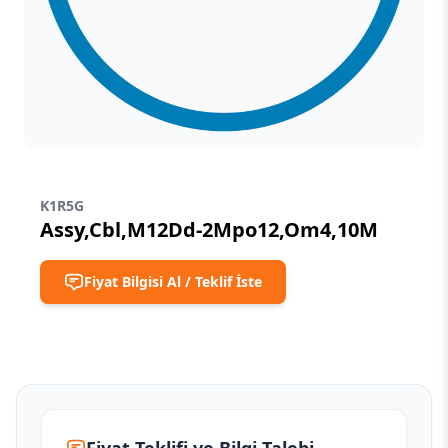
K1R5G
Assy,Cbl,M12Dd-2Mpo12,Om4,10M
Fiyat Bilgisi Al / Teklif İste