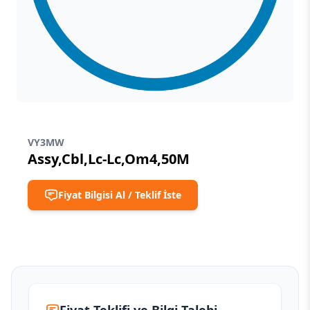
VY3MW
Assy,Cbl,Lc-Lc,Om4,50M
Fiyat Bilgisi Al / Teklif İste