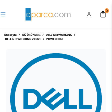
0
Anasayfa
/
AĞ ÜRÜNLERİ
/
DELL NETWORKING
/
DELL NETWORKING Z9332F
/
POWEREDGE