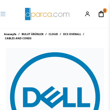
0
Anasayfa
/
BULUT ÜRÜNLER
/
CLOUD
/
DCS OVERALL
/
CABLES AND CORDS