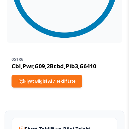
05TR6
Cbl,Pwr,G09,2Bcbd,Pib3,G6410
Fiyat Bilgisi Al / Teklif İste