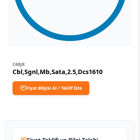
C68JR
Cbl,Sgnl,Mb,Sata,2.5,Dcs1610
Fiyat Bilgisi Al / Teklif İste