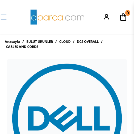
0
Anasayfa
/
BULUT ÜRÜNLER
/
CLOUD
/
DCS OVERALL
/
CABLES AND CORDS