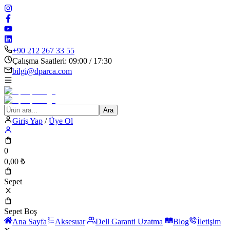
+90 212 267 33 55
Çalışma Saatleri: 09:00 / 17:30
bilgi@dparca.com
Ara
Giriş Yap
/
Üye Ol
0
0,00
₺
Sepet
Sepet Boş
Ana Sayfa
Aksesuar
Dell Garanti Uzatma
Blog
İletişim