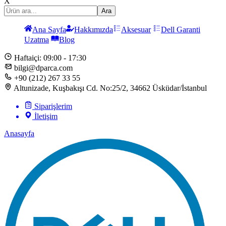
X
Ara
Ana Sayfa
Hakkımızda
Aksesuar
Dell Garanti
Uzatma
Blog
Haftaiçi: 09:00 - 17:30
bilgi@dparca.com
+90 (212) 267 33 55
Altunizade, Kuşbakışı Cd. No:25/2, 34662 Üsküdar/İstanbul
Siparişlerim
İletişim
Anasayfa