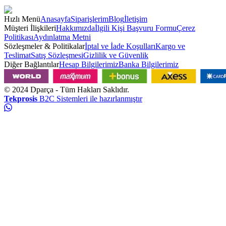
Hızlı Menü
Anasayfa
Siparişlerim
Blog
İletişim
Müşteri İlişkileri
Hakkımızda
İlgili Kişi Başvuru Formu
Çerez
Politikası
Aydınlatma Metni
Sözleşmeler & Politikalar
İptal ve İade Koşulları
Kargo ve
Teslimat
Satış Sözleşmesi
Gizlilik ve Güvenlik
Diğer Bağlantılar
Hesap Bilgilerimiz
Banka Bilgilerimiz
© 2024
Dparça
- Tüm Hakları Saklıdır.
Tekprosis
B2C Sistemleri ile hazırlanmıştır