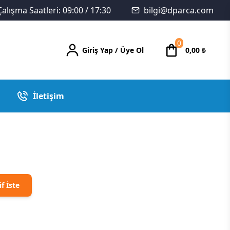
Çalışma Saatleri: 09:00 / 17:30
bilgi@dparca.com
0
Giriş Yap
/
Üye Ol
0,00
₺
İletişim
if İste