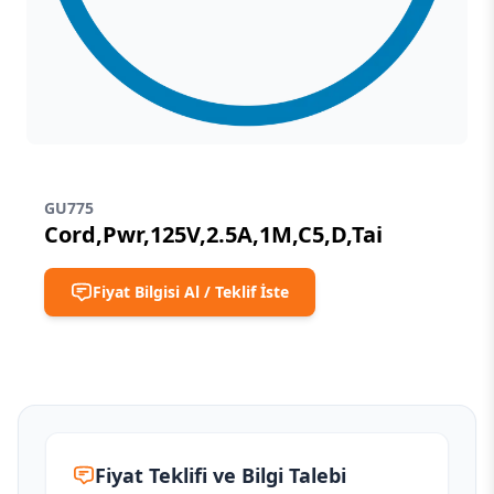
GU775
Cord,Pwr,125V,2.5A,1M,C5,D,Tai
Fiyat Bilgisi Al / Teklif İste
Fiyat Teklifi ve Bilgi Talebi