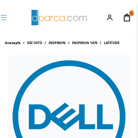
0
Anasayfa
/
DİZ ÜSTÜ
/
INSPIRON
/
INSPIRON 1470
/
LATITUDE