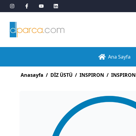
Ana Sayfa
Anasayfa
/
DİZ ÜSTÜ
/
INSPIRON
/
INSPIRON