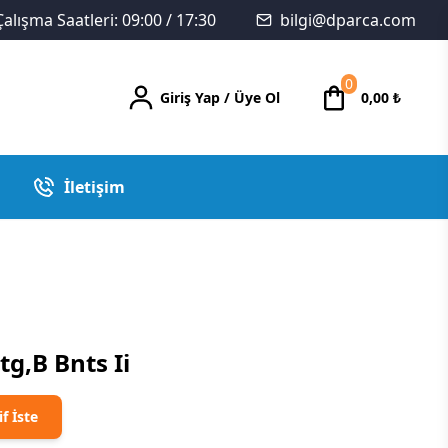
Çalışma Saatleri: 09:00 / 17:30
bilgi@dparca.com
0
Giriş Yap
/
Üye Ol
0,00
₺
İletişim
tg,B Bnts Ii
if İste