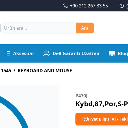
+90 212 267 33 55
Ara
Aksesuar
Dell Garanti Uzatma
Blog
 1545
/
KEYBOARD AND MOUSE
P470J
Kybd,87,Por,S-P
Fiyat Bilgisi Al / Tekl