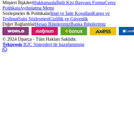
Müşteri İlişkileri
Hakkımızda
İlgili Kişi Başvuru Formu
Çerez
Politikası
Aydınlatma Metni
Sözleşmeler & Politikalar
İptal ve İade Koşulları
Kargo ve
Teslimat
Satış Sözleşmesi
Gizlilik ve Güvenlik
Diğer Bağlantılar
Hesap Bilgilerimiz
Banka Bilgilerimiz
© 2024
Dparça
- Tüm Hakları Saklıdır.
Tekprosis
B2C Sistemleri ile hazırlanmıştır