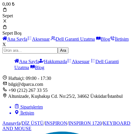
0,00
₺
Sepet
Sepet Boş
Ana Sayfa
Aksesuar
Dell Garanti Uzatma
Blog
İletişim
X
Ara
Ana Sayfa
Hakkımızda
Aksesuar
Dell Garanti
Uzatma
Blog
Haftaiçi: 09:00 - 17:30
bilgi@dparca.com
+90 (212) 267 33 55
Altunizade, Kuşbakışı Cd. No:25/2, 34662 Üsküdar/İstanbul
Siparişlerim
İletişim
Anasayfa
/
DİZ ÜSTÜ
/
INSPIRON
/
INSPIRON 1720
/
KEYBOARD
AND MOUSE