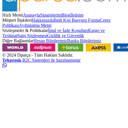
Hızlı Menü
Anasayfa
Siparişlerim
Blog
İletişim
Müşteri İlişkileri
Hakkımızda
İlgili Kişi Başvuru Formu
Çerez
Politikası
Aydınlatma Metni
Sözleşmeler & Politikalar
İptal ve İade Koşulları
Kargo ve
Teslimat
Satış Sözleşmesi
Gizlilik ve Güvenlik
Diğer Bağlantılar
Hesap Bilgilerimiz
Banka Bilgilerimiz
© 2024
Dparça
- Tüm Hakları Saklıdır.
Tekprosis
B2C Sistemleri ile hazırlanmıştır