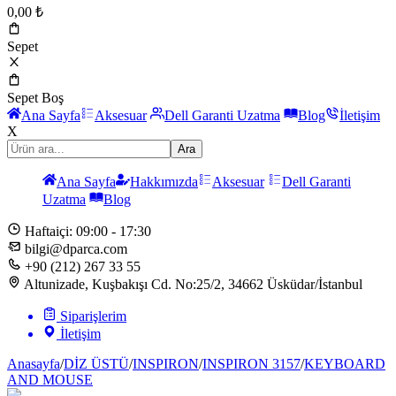
0,00
₺
Sepet
Sepet Boş
Ana Sayfa
Aksesuar
Dell Garanti Uzatma
Blog
İletişim
X
Ara
Ana Sayfa
Hakkımızda
Aksesuar
Dell Garanti
Uzatma
Blog
Haftaiçi: 09:00 - 17:30
bilgi@dparca.com
+90 (212) 267 33 55
Altunizade, Kuşbakışı Cd. No:25/2, 34662 Üsküdar/İstanbul
Siparişlerim
İletişim
Anasayfa
/
DİZ ÜSTÜ
/
INSPIRON
/
INSPIRON 3157
/
KEYBOARD
AND MOUSE