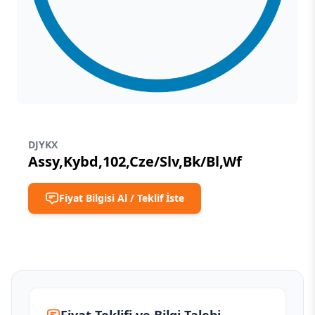
DJYKX
Assy,Kybd,102,Cze/Slv,Bk/Bl,Wf
Fiyat Bilgisi Al / Teklif İste