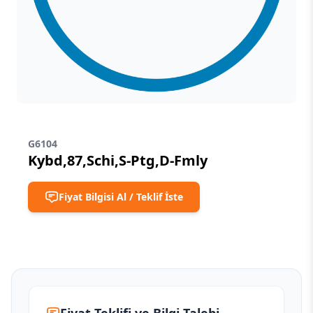
G6104
Kybd,87,Schi,S-Ptg,D-Fmly
Fiyat Bilgisi Al / Teklif İste