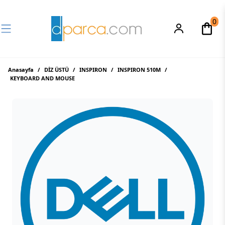
0
Anasayfa
/
DİZ ÜSTÜ
/
INSPIRON
/
INSPIRON 510M
/
KEYBOARD AND MOUSE