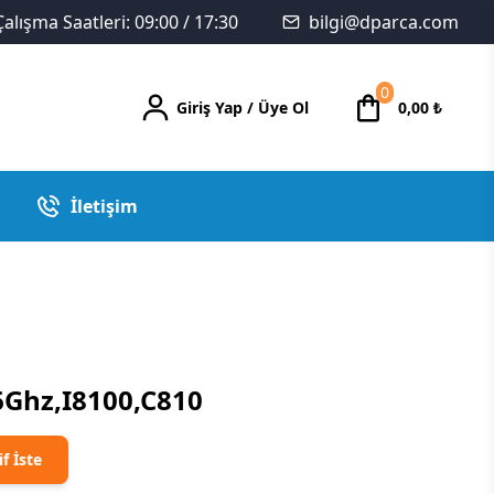
Çalışma Saatleri: 09:00 / 17:30
bilgi@dparca.com
0
Giriş Yap
/
Üye Ol
0,00
₺
İletişim
6Ghz,I8100,C810
if İste