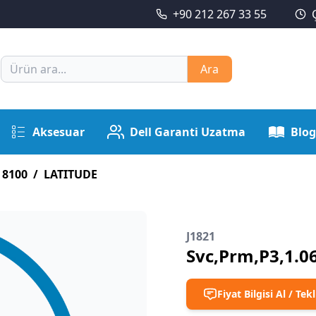
+90 212 267 33 55
Ara
Aksesuar
Dell Garanti Uzatma
Blog
 8100
/
LATITUDE
J1821
Svc,Prm,P3,1.0
Fiyat Bilgisi Al / Tekl