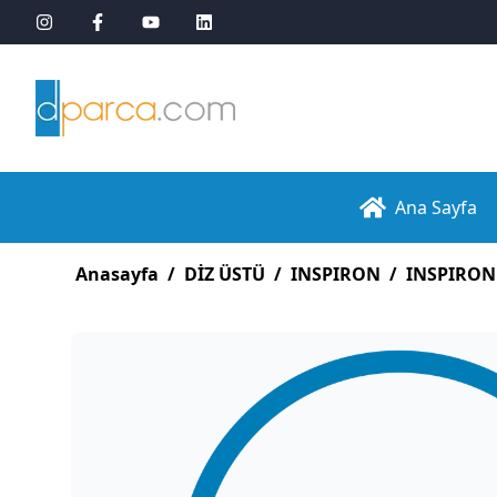
Ana Sayfa
Anasayfa
/
DİZ ÜSTÜ
/
INSPIRON
/
INSPIRON