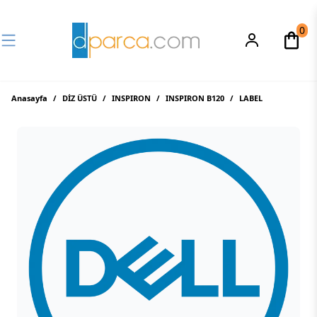
0
Anasayfa
/
DİZ ÜSTÜ
/
INSPIRON
/
INSPIRON B120
/
LABEL