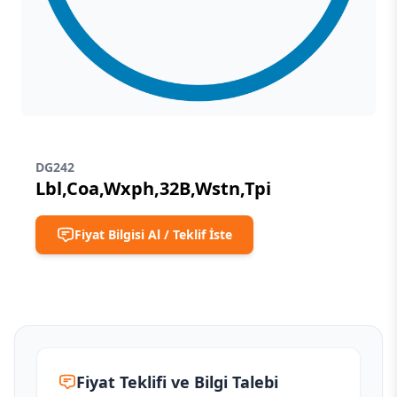
DG242
Lbl,Coa,Wxph,32B,Wstn,Tpi
Fiyat Bilgisi Al / Teklif İste
Fiyat Teklifi ve Bilgi Talebi