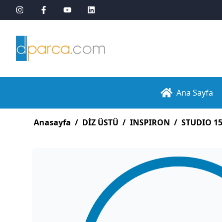
Ana Sayfa
Anasayfa
/
DİZ ÜSTÜ
/
INSPIRON
/
STUDIO 1