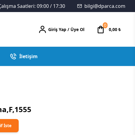
Çalışma Saatleri: 09:00 / 17:30
bilgi@dparca.com
0
Giriş Yap
/
Üye Ol
0,00
₺
İletişim
a,F,1555
if İste