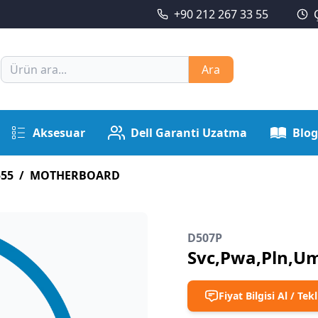
+90 212 267 33 55
Ara
Aksesuar
Dell Garanti Uzatma
Blog
555
/
MOTHERBOARD
D507P
Svc,Pwa,Pln,Um
Fiyat Bilgisi Al / Tekl