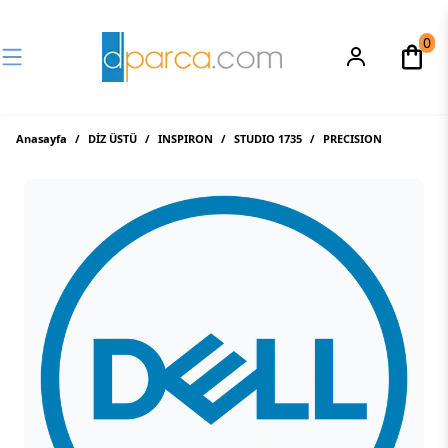
0
Anasayfa
/
DİZ ÜSTÜ
/
INSPIRON
/
STUDIO 1735
/
PRECISION