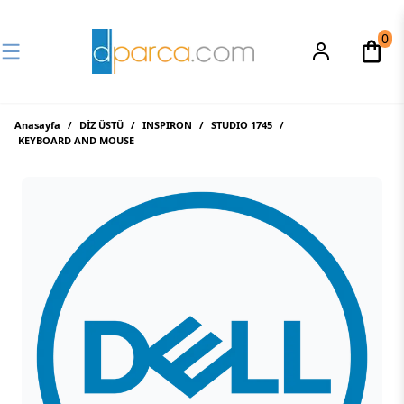
0
Anasayfa
/
DİZ ÜSTÜ
/
INSPIRON
/
STUDIO 1745
/
KEYBOARD AND MOUSE