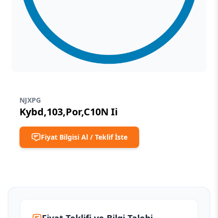
NJXPG
Kybd,103,Por,C10N Ii
Fiyat Bilgisi Al / Teklif İste