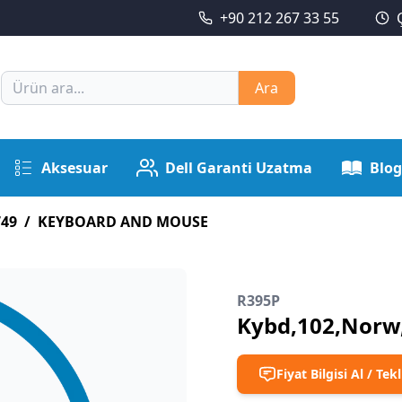
+90 212 267 33 55
Ara
Aksesuar
Dell Garanti Uzatma
Blog
749
/
KEYBOARD AND MOUSE
R395P
Kybd,102,Norw
Fiyat Bilgisi Al / Tekl