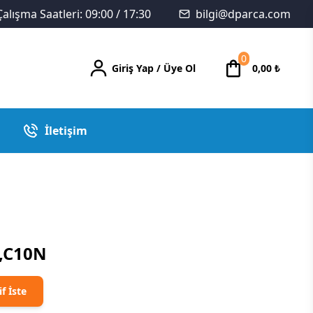
Çalışma Saatleri: 09:00 / 17:30
bilgi@dparca.com
0
Giriş Yap
/
Üye Ol
0,00
₺
İletişim
,C10N
if İste