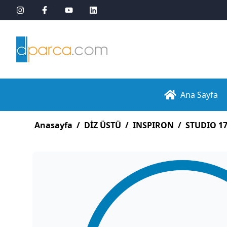
Ana Sayfa
Anasayfa
/
DİZ ÜSTÜ
/
INSPIRON
/
STUDIO 1