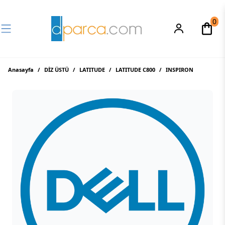
0
Anasayfa
/
DİZ ÜSTÜ
/
LATITUDE
/
LATITUDE C800
/
INSPIRON