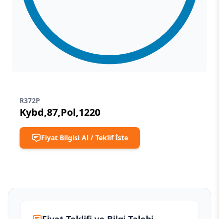
R372P
Kybd,87,Pol,1220
Fiyat Bilgisi Al / Teklif İste