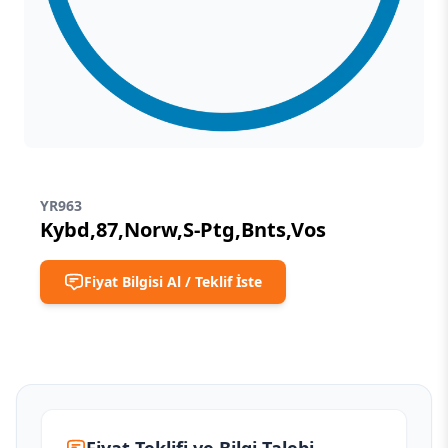
YR963
Kybd,87,Norw,S-Ptg,Bnts,Vos
Fiyat Bilgisi Al / Teklif İste