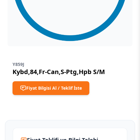
Y859J
Kybd,84,Fr-Can,S-Ptg,Hpb S/M
Fiyat Bilgisi Al / Teklif İste