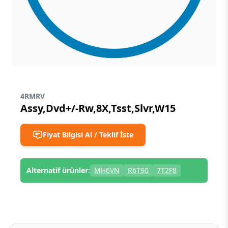
4RMRV
Assy,Dvd+/-Rw,8X,Tsst,Slvr,W15
Fiyat Bilgisi Al / Teklif İste
Alternatif ürünler:
MH6VN
R6T90
7T2F8