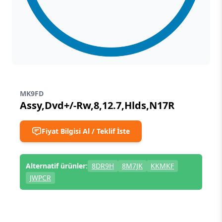
MK9FD
Assy,Dvd+/-Rw,8,12.7,Hlds,N17R
Fiyat Bilgisi Al / Teklif İste
Alternatif ürünler:
8DR9H
8M7JK
KKMKF
JWPCR