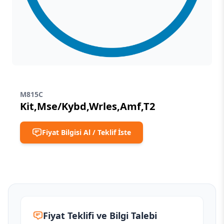
M815C
Kit,Mse/Kybd,Wrles,Amf,T2
Fiyat Bilgisi Al / Teklif İste
Fiyat Teklifi ve Bilgi Talebi