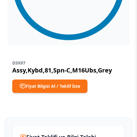
D3X97
Assy,Kybd,81,Spn-C,M16Ubs,Grey
Fiyat Bilgisi Al / Teklif İste