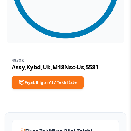
483XK
Assy,Kybd,Uk,M18Nsc-Us,5581
Fiyat Bilgisi Al / Teklif İste