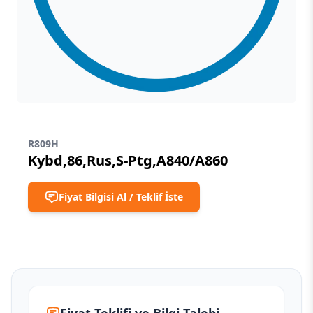
R809H
Kybd,86,Rus,S-Ptg,A840/A860
Fiyat Bilgisi Al / Teklif İste