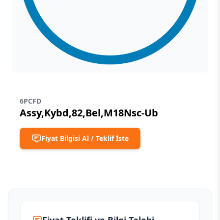
6PCFD
Assy,Kybd,82,Bel,M18Nsc-Ub
Fiyat Bilgisi Al / Teklif İste