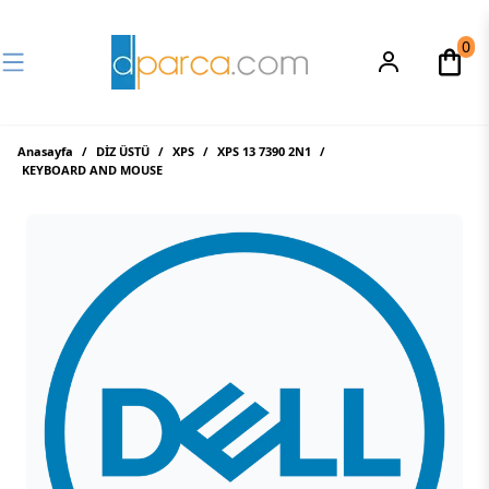
0
Anasayfa
/
DİZ ÜSTÜ
/
XPS
/
XPS 13 7390 2N1
/
KEYBOARD AND MOUSE