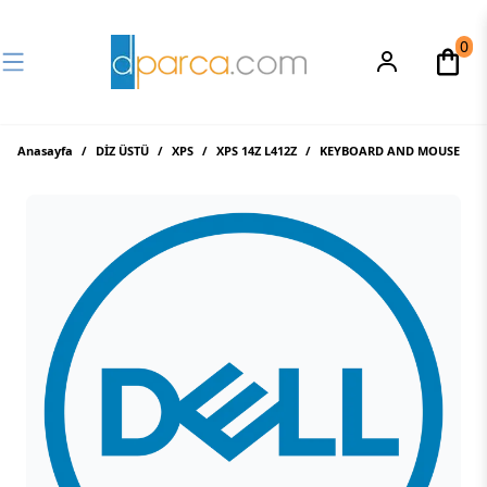
0
Anasayfa
/
DİZ ÜSTÜ
/
XPS
/
XPS 14Z L412Z
/
KEYBOARD AND MOUSE