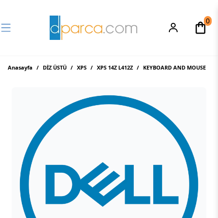
0
Anasayfa
/
DİZ ÜSTÜ
/
XPS
/
XPS 14Z L412Z
/
KEYBOARD AND MOUSE