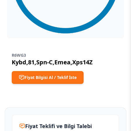
R6WG3
Kybd,81,Spn-C,Emea,Xps14Z
Fiyat Bilgisi Al / Teklif İste
Fiyat Teklifi ve Bilgi Talebi