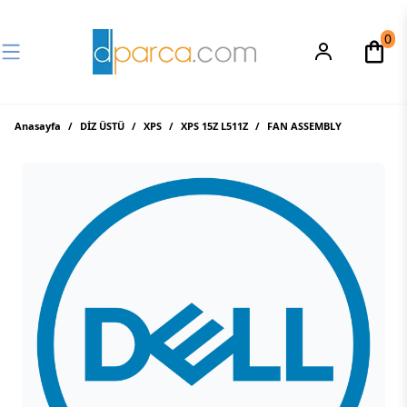
0
Anasayfa
/
DİZ ÜSTÜ
/
XPS
/
XPS 15Z L511Z
/
FAN ASSEMBLY