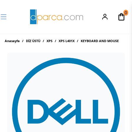
0
Anasayfa
/
DİZ ÜSTÜ
/
XPS
/
XPS L401X
/
KEYBOARD AND MOUSE