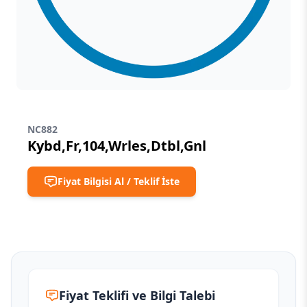
NC882
Kybd,Fr,104,Wrles,Dtbl,Gnl
Fiyat Bilgisi Al / Teklif İste
Fiyat Teklifi ve Bilgi Talebi