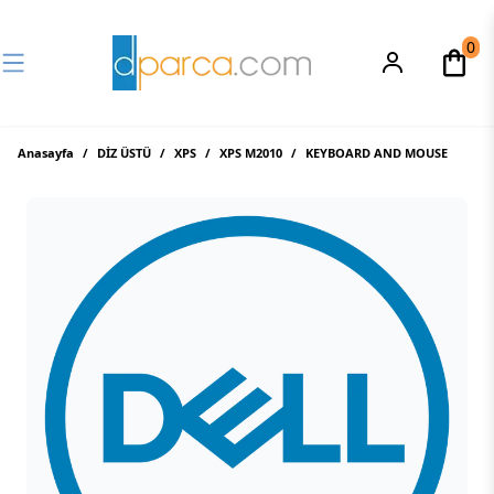
0
Anasayfa
/
DİZ ÜSTÜ
/
XPS
/
XPS M2010
/
KEYBOARD AND MOUSE