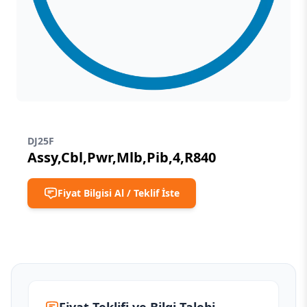
DJ25F
Assy,Cbl,Pwr,Mlb,Pib,4,R840
Fiyat Bilgisi Al / Teklif İste