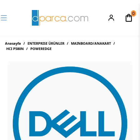
0
Anasayfa
/
ENTERPRISE ÜRÜNLER
/
MAINBOARD/ANAKART
/
HCI P580N
/
POWEREDGE