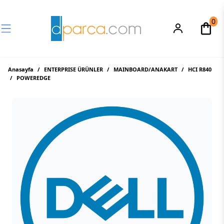
0
Anasayfa
/
ENTERPRISE ÜRÜNLER
/
MAINBOARD/ANAKART
/
HCI R840
/
POWEREDGE