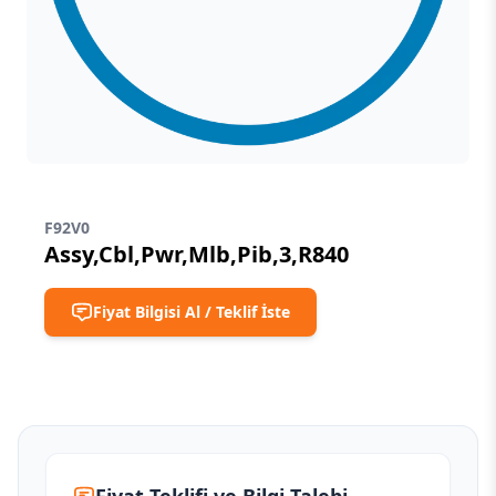
F92V0
Assy,Cbl,Pwr,Mlb,Pib,3,R840
Fiyat Bilgisi Al / Teklif İste