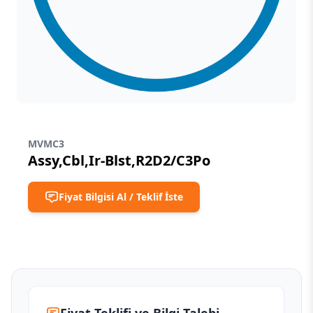
MVMC3
Assy,Cbl,Ir-Blst,R2D2/C3Po
Fiyat Bilgisi Al / Teklif İste