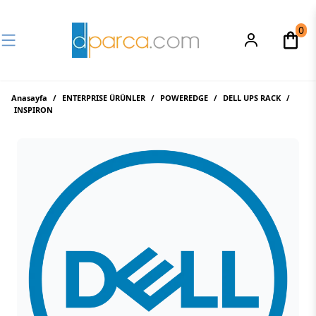
0
Anasayfa
/
ENTERPRISE ÜRÜNLER
/
POWEREDGE
/
DELL UPS RACK
/
INSPIRON