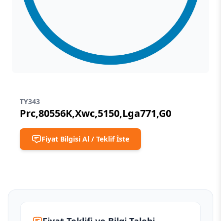
TY343
Prc,80556K,Xwc,5150,Lga771,G0
Fiyat Bilgisi Al / Teklif İste