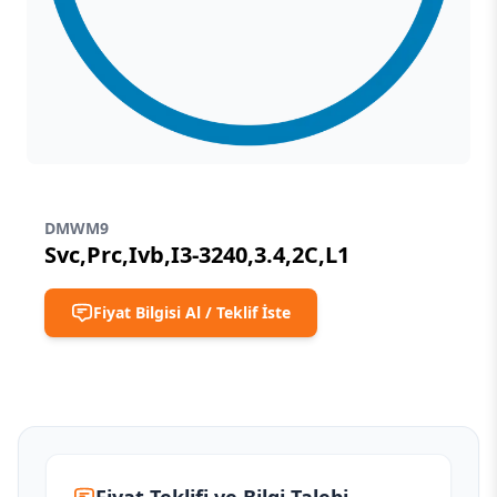
DMWM9
Svc,Prc,Ivb,I3-3240,3.4,2C,L1
Fiyat Bilgisi Al / Teklif İste