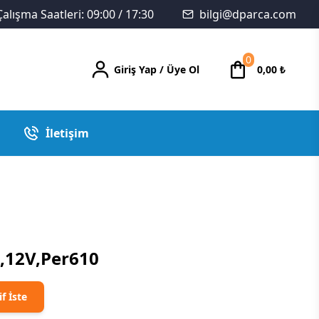
Çalışma Saatleri: 09:00 / 17:30
bilgi@dparca.com
0
Giriş Yap
/
Üye Ol
0,00
₺
İletişim
,12V,Per610
if İste