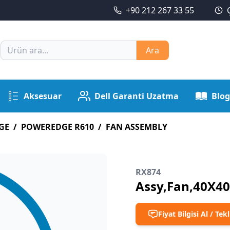
+90 212 267 33 55
Ara
Aksesuar
Dell Garanti Uzatma
Blog
GE
/
POWEREDGE R610
/
FAN ASSEMBLY
RX874
Assy,Fan,40X40
Fiyat Bilgisi Al / Tekl