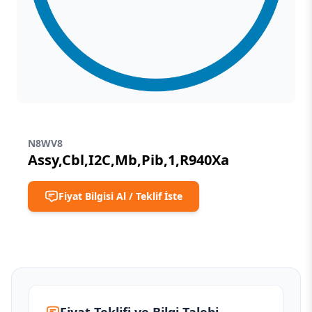
N8WV8
Assy,Cbl,I2C,Mb,Pib,1,R940Xa
Fiyat Bilgisi Al / Teklif İste