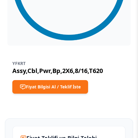
YFKRT
Assy,Cbl,Pwr,Bp,2X6,8/16,T620
Fiyat Bilgisi Al / Teklif İste