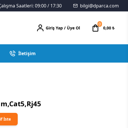
Çalışma Saatleri: 09:00 / 17:30
bilgi@dparca.com
0
Giriş Yap
/
Üye Ol
0,00
₺
İletişim
mm,Cat5,Rj45
if İste