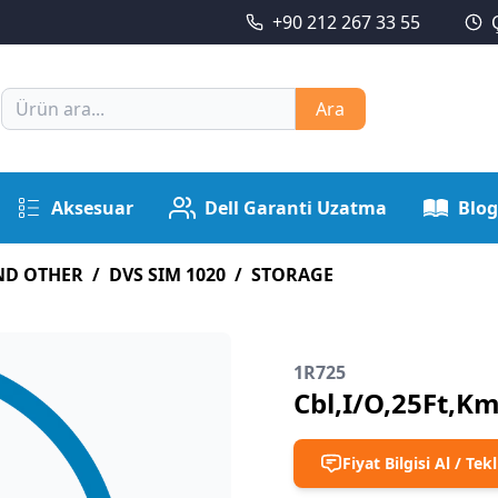
+90 212 267 33 55
Ara
Aksesuar
Dell Garanti Uzatma
Blog
ND OTHER
/
DVS SIM 1020
/
STORAGE
1R725
Cbl,I/O,25Ft,K
Fiyat Bilgisi Al / Tekl