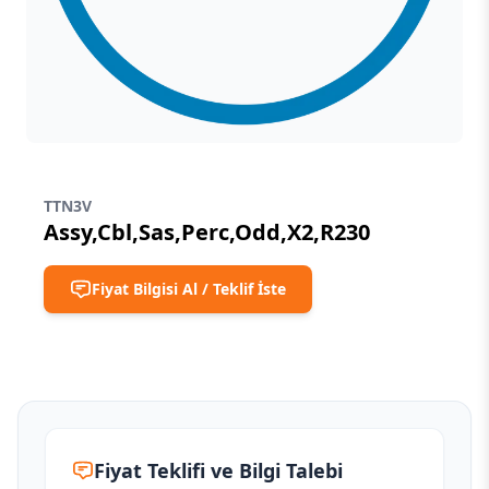
TTN3V
Assy,Cbl,Sas,Perc,Odd,X2,R230
Fiyat Bilgisi Al / Teklif İste
Fiyat Teklifi ve Bilgi Talebi