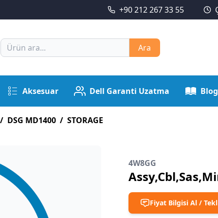
+90 212 267 33 55
Ara
Aksesuar
Dell Garanti Uzatma
Blog
/
DSG MD1400
/
STORAGE
4W8GG
Assy,Cbl,Sas,M
Fiyat Bilgisi Al / Tekl