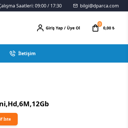
Çalışma Saatleri: 09:00 / 17:30
bilgi@dparca.com
0
Giriş Yap
/
Üye Ol
0,00
₺
İletişim
ini,Hd,6M,12Gb
if İste