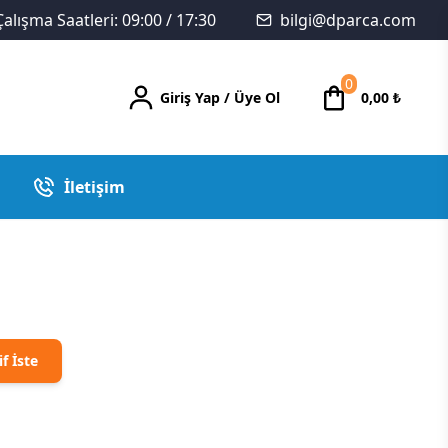
Çalışma Saatleri: 09:00 / 17:30
bilgi@dparca.com
0
Giriş Yap
/
Üye Ol
0,00
₺
İletişim
if İste