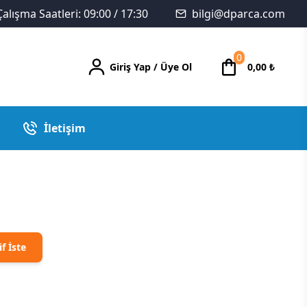
Çalışma Saatleri: 09:00 / 17:30
bilgi@dparca.com
0
Giriş Yap
/
Üye Ol
0,00
₺
İletişim
if İste